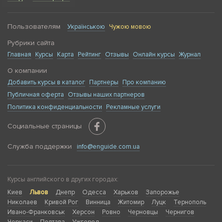
Пользователям
Українською
Чужою мовою
Рубрики сайта
Главная
Курсы
Карта
Рейтинг
Отзывы
Онлайн курсы
Журнал
О компании
Добавить курсы в каталог
Партнеры
Про компанию
Публичная оферта
Отзывы наших партнеров
Политика конфиденциальности
Рекламные услуги
Социальные страницы
Служба поддержки
info@enguide.com.ua
Курсы английского в других городах:
Киев
Львов
Днепр
Одесса
Харьков
Запорожье
Николаев
Кривой Рог
Винница
Житомир
Луцк
Тернополь
Ивано-Франковськ
Херсон
Ровно
Черновцы
Чернигов
Черкаси
Полтава
Ужгород