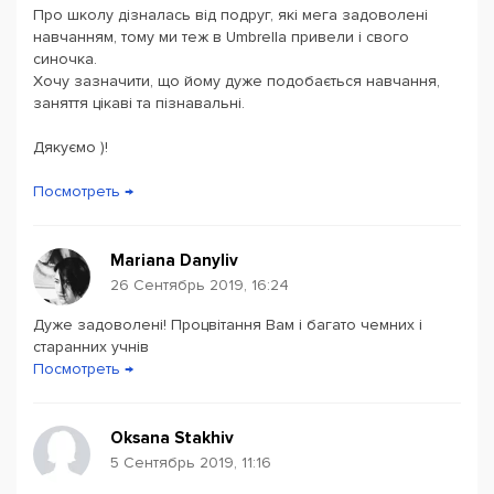
Добро пожаловать!
Про школу дізналась від подруг, які мега задоволені
Powered by
Leaflet
— © Google 2026
навчанням, тому ми теж в Umbrella привели і свого
синочка.
Хочу зазначити, що йому дуже подобається навчання,
заняття цікаві та пізнавальні.
Дякуємо )!
Посмотреть →
Mariana Danyliv
26 Сентябрь 2019, 16:24
Дуже задоволені! Процвітання Вам і багато чемних і
старанних учнів
Посмотреть →
Oksana Stakhiv
5 Сентябрь 2019, 11:16