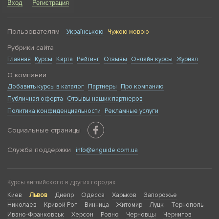
Вход
Регистрация
Пользователям
Українською
Чужою мовою
Рубрики сайта
Главная
Курсы
Карта
Рейтинг
Отзывы
Онлайн курсы
Журнал
О компании
Добавить курсы в каталог
Партнеры
Про компанию
Публичная оферта
Отзывы наших партнеров
Политика конфиденциальности
Рекламные услуги
Социальные страницы
Служба поддержки
info@enguide.com.ua
Курсы английского в других городах:
Киев
Львов
Днепр
Одесса
Харьков
Запорожье
Николаев
Кривой Рог
Винница
Житомир
Луцк
Тернополь
Ивано-Франковськ
Херсон
Ровно
Черновцы
Чернигов