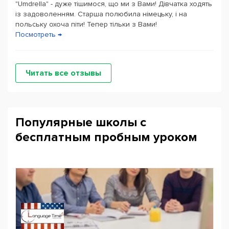
"Umdrella" - дуже тішимося, що ми з Вами! Дівчатка ходять
із задоволенням. Старша полюбила німецьку, і на
польську охоча піти! Тепер тільки з Вами!
Посмотреть →
Читать все отзывы
Популярные школы с
бесплатным пробным уроком