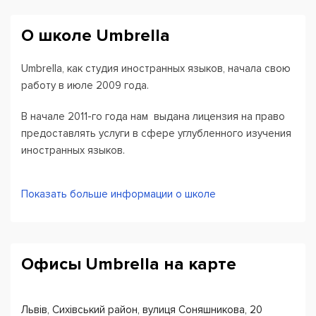
О школе Umbrella
Umbrella, как студия иностранных языков, начала свою
работу в июле 2009 года.
В начале 2011-го года нам выдана лицензия на право
предоставлять услуги в сфере углубленного изучения
иностранных языков.
За время работы, в студии сформировался коллектив
Показать больше информации о школе
единомышленников, которых объединяет творческий
подход к своей деятельности, стремление обеспечить
высокое качество преподавания иностранных языков,
создать надлежащие условия студентам для
Офисы Umbrella на карте
получения ими желаемого результата.
Мы делаем все возможное, чтобы все, кто учится в
Львів, Сихівський район, вулиця Соняшникова, 20
студии иностранных языков Umbrella были довольны