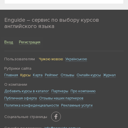
программы обучения, среди которых особой
популярностью пользуются:
Enguide – сервис по выбору курсов
общий курс английского языка
английского языка
английский для детей
подготовка к международным экзаменам по
Вход
Регистрация
английскому языку
английский для моряков
Пользователям
Чужою мовою
Українською
Никто не хочет потратить впустую деньги, усилия и
Рубрики сайта
время, поэтому выбору хороших курсов английского
Главная
стоит уделить и время и внимание, чтобы не тратить их
Курсы
Карта
Рейтинг
Отзывы
Онлайн курсы
Журнал
потом на низкоквалифицированных преподавателей и
О компании
некачественную программу обучения. Как правильно
Добавить курсы в каталог
Партнеры
Про компанию
выбрать курсы английского? С порталом Enguide это не
так уж сложно. Найти хорошие курсы английского
Публичная оферта
Отзывы наших партнеров
языка в Заводском районе Николаева можно в
Политика конфиденциальности
Рекламные услуги
четыре шага:
Социальные страницы
1. Изучите информацию о разных школах района,
сравните рейтинговые позиции