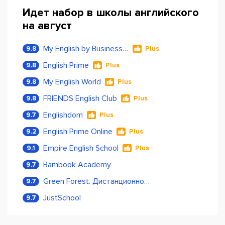
Идет набор в школы английского
на август
My English by Business Language
9.8
Plus
English Prime
9.8
Plus
My English World
9.8
Plus
FRIENDS English Club
9.8
Plus
Englishdom
9.7
Plus
English Prime Online
9.2
Plus
Empire English School
9.1
Plus
Bambook Academy
9.7
Green Forest. Дистанционное обучение
9.7
JustSchool
9.7