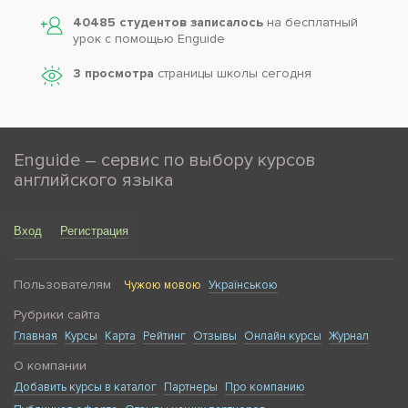
40485 студентов записалось
на бесплатный
урок с помощью Enguide
3 просмотра
страницы школы сегодня
Enguide – сервис по выбору курсов
английского языка
Вход
Регистрация
Пользователям
Чужою мовою
Українською
Рубрики сайта
Главная
Курсы
Карта
Рейтинг
Отзывы
Онлайн курсы
Журнал
О компании
Добавить курсы в каталог
Партнеры
Про компанию