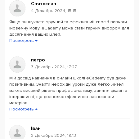
Святослав
На уроке вас ждут:
4 Декабрь 2024, 15:15
Опытные учителя, которые понятно преподают
Якщо ви шукаєте зручний та ефективний спосіб вивчати
английский;
іноземну мову, eCademy може стати гарним вибором для
досягнення ваших цілей.
Специально подобранная программа занятий под
Посмотреть →
ваши цели;
Интегрированный цифровой учебник;
Онлайн-клубы для практики речи;
петро
Электронный словарь, в котором вы сможете учить
3 Декабрь 2024, 17:27
слова на любом из своих гаджетов, а также слушать
правильное произношение слов;
Мій досвід навчання в онлайн школі eCademy був дуже
позитивним. Знайти необхідні уроки дуже легко ,чителі
Личный менеджер, который 24/7 решает все
мають високий рівень професіоналізму, заняття цікаві та
вопросы с обучением;
інтерактивні, що дозволяє ефективно засвоювати
Множество интересных материалов и ресурсов для
матеріал.
дополнительного изучения языка.
Посмотреть →
Регистрируйся сейчас и получи бесплатный пробный
урок!
Іван
2 Декабрь 2024, 18:13