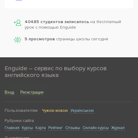
40485 студентов записалось
на бесплатный
урок с помощью Enguide
5 просмотров
страницы школы сегодня
Enguide – сервис по выбору курсов
английского языка
Вход
Регистрация
Пользователям
Чужою мовою
Українською
Рубрики сайта
Главная
Курсы
Карта
Рейтинг
Отзывы
Онлайн курсы
Журнал
О компании