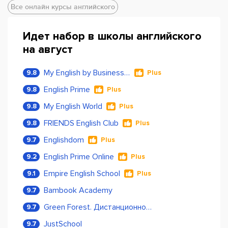
Все онлайн курсы английского
Идет набор в школы английского
на август
My English by Business Language
9.8
Plus
English Prime
9.8
Plus
My English World
9.8
Plus
FRIENDS English Club
9.8
Plus
Englishdom
9.7
Plus
English Prime Online
9.2
Plus
Empire English School
9.1
Plus
Bambook Academy
9.7
Green Forest. Дистанционное обучение
9.7
JustSchool
9.7