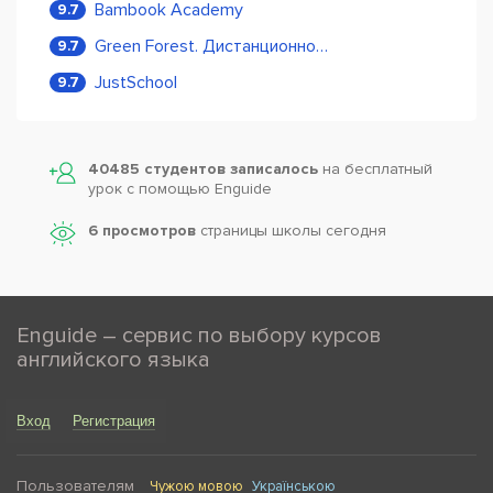
Bambook Academy
9.7
Green Forest. Дистанционное обучение
9.7
JustSchool
9.7
40485 студентов записалось
на бесплатный
урок с помощью Enguide
6 просмотров
страницы школы сегодня
Enguide – сервис по выбору курсов
английского языка
Вход
Регистрация
Пользователям
Чужою мовою
Українською