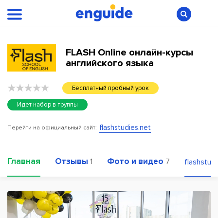
FLASH Online онлайн-курсы
английского языка
Бесплатный пробный урок
Идет набор в группы
flashstudies.net
Перейти на официальный сайт:
Главная
Отзывы
Фото и видео
1
7
flashstudi