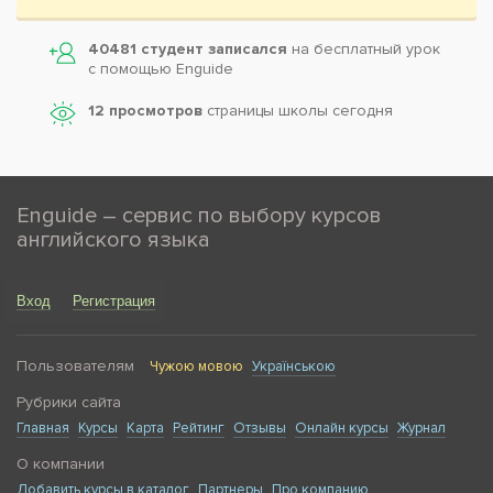
40481 студент записался
на бесплатный урок
с помощью Enguide
12 просмотров
страницы школы сегодня
Enguide – сервис по выбору курсов
английского языка
Вход
Регистрация
Пользователям
Чужою мовою
Українською
Рубрики сайта
Главная
Курсы
Карта
Рейтинг
Отзывы
Онлайн курсы
Журнал
О компании
Добавить курсы в каталог
Партнеры
Про компанию