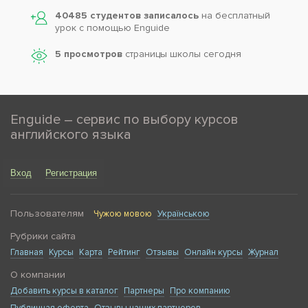
40485 студентов записалось
на бесплатный
урок с помощью Enguide
5 просмотров
страницы школы сегодня
Enguide – сервис по выбору курсов
английского языка
Вход
Регистрация
Пользователям
Чужою мовою
Українською
Рубрики сайта
Главная
Курсы
Карта
Рейтинг
Отзывы
Онлайн курсы
Журнал
О компании
Добавить курсы в каталог
Партнеры
Про компанию