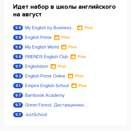
Идет набор в школы английского
на август
My English by Business Language
9.8
Plus
English Prime
9.8
Plus
My English World
9.8
Plus
FRIENDS English Club
9.8
Plus
Englishdom
9.7
Plus
English Prime Online
9.2
Plus
Empire English School
9.1
Plus
Bambook Academy
9.7
Green Forest. Дистанционное обучение
9.7
JustSchool
9.7