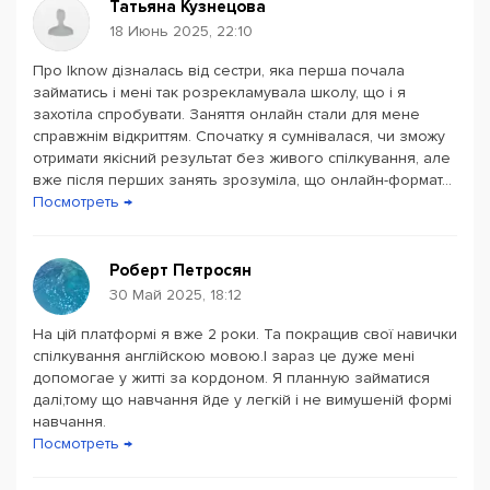
Татьяна Кузнецова
посещают семинары и тренинги для постоянного
18 Июнь 2025, 22:10
развития. Все педагоги имеют высшее
лингвистическое образование и опыт работы в сфере
Про Iknow дізналась від сестри, яка перша почала
обучения английскому от 4 лет. В школе все педагоги
займатись і мені так розрекламувала школу, що і я
захотіла спробувати. Заняття онлайн стали для мене
подбираются индивидуально по предпочтениям
справжнім відкриттям. Спочатку я сумнівалася, чи зможу
учеников. По желанию, можно поменять учителя на
отримати якісний результат без живого спілкування, але
другого.
вже після перших занять зрозуміла, що онлайн-формат...
Посмотреть →
Программа курсов включает в себя: английский для
начинающих или продвинутых, базовый, средний и
высокий уровни, разговорный английский, бизнес курс,
Роберт Петросян
подготовка к сдаче IELTS. Программа состоит из 12
30 Май 2025, 18:12
уровней обучения по 40 индивидуальных уроков.
На цій платформі я вже 2 роки. Та покращив свої навички
спілкування англійскою мовою.І зараз це дуже мені
Для детей в школе разработана отдельная
допомогае у житті за кордоном. Я планную займатися
учебная программа на 6-9 месяцев
. Каждую
далі,тому що навчання йде у легкій і не вимушеній формі
неделю проходят 2-3 занятия в группе, подобранной
навчання.
Посмотреть →
по возрасту и уровню. По выходным – бесплатный
разговорный клуб. Индивидуальное занятие