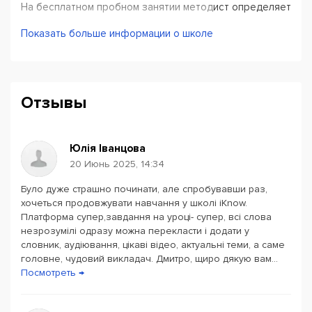
На бесплатном пробном занятии методист определяет
уровень студента, с которого он может начать
Показать больше информации о школе
обучение. В личном кабинете можно самостоятельно
строить свой график, выбирать нужное количество
занятий. Уроки проходят индивидуально с учителем.
Отзывы
В интерактивном режиме
студенту предоставлены
учебники, словарь и рабочая тетрадь со свободным
доступом, домашняя работа, рейтинг и достижения.
Юлія Іванцова
Есть онлайн чат и видео связь с педагогом. Программа
20 Июнь 2025, 14:34
обучения построена по принципу постоянной
мотивации: повышение рейтинга каждого студента и
Було дуже страшно починати, але спробувавши раз,
хочеться продовжувати навчання у школі iKnow.
награждение призами по его результатам, такими, как
Платформа супер,завдання на уроці- супер, всі слова
поездка в Англию или iPhone.
незрозумілі одразу можна перекласти і додати у
словник, аудіювання, цікаві відео, актуальні теми, а саме
В онлайн школе английского языка iKnow работает два
головне, чудовий викладач. Дмитро, щиро дякую вам...
типа педагогов: кураторы и преподаватели. Кураторы
Посмотреть →
следят за качеством работы и мастерством учителя.
Преподаватели обучают студентов, регулярно