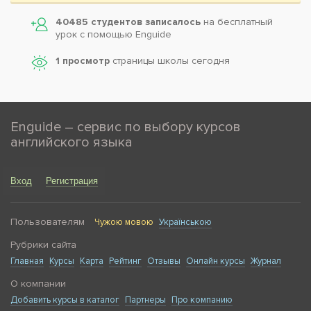
40485 студентов записалось
на бесплатный
урок с помощью Enguide
1 просмотр
страницы школы сегодня
Enguide – сервис по выбору курсов
английского языка
Вход
Регистрация
Пользователям
Чужою мовою
Українською
Рубрики сайта
Главная
Курсы
Карта
Рейтинг
Отзывы
Онлайн курсы
Журнал
О компании
Добавить курсы в каталог
Партнеры
Про компанию