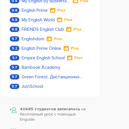
My English by Business Language
9.8
Plus
English Prime
9.8
Plus
My English World
9.8
Plus
FRIENDS English Club
9.8
Plus
Englishdom
9.7
Plus
English Prime Online
9.2
Plus
Empire English School
9.1
Plus
Bambook Academy
9.7
Green Forest. Дистанционное обучение
9.7
JustSchool
9.7
40485 студентов записалось
на
бесплатный урок с помощью
Enguide