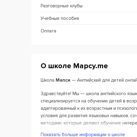
Разговорные клубы
Учебные пособия
Оплата
О школе Mapcy.me
Школа
Мапси
— Английский для детей онла
Здравствуйте! Мы — школа английского язы
специализируется на обучении детей в возра
адаптированный к их возрастным и психоло
условия для развития языковых навыков, с
методами, которые делают обучение интер
Показать больше информации о школе
Наши преимущества: