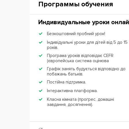
Программы обучения
Индивидуальные уроки онлай
Безкоштовний пробний урок!
Індивідуальні уроки для дітей від 5 до 15
років.
Програма уроків відповідає CEFR
(європейська система оцінюва
Графік занять будується відповідно до
побажань батьків.
Постійна підтримка.
Інтерактивна платформа.
Класна кімната (прогрес, домашні
завдання, досягнення).