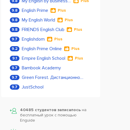
My English by Business Language
9.8
Plus
English Prime
9.8
Plus
My English World
9.8
Plus
FRIENDS English Club
9.8
Plus
Englishdom
9.7
Plus
English Prime Online
9.2
Plus
Empire English School
9.1
Plus
Bambook Academy
9.7
Green Forest. Дистанционное обучение
9.7
JustSchool
9.7
40485 студентов записалось
на
бесплатный урок с помощью
Enguide