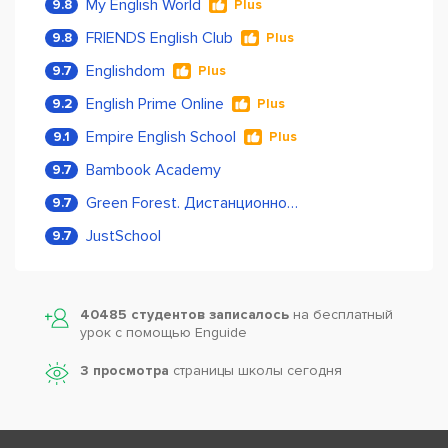
My English World
9.8
Plus
FRIENDS English Club
9.8
Plus
Englishdom
9.7
Plus
English Prime Online
9.2
Plus
Empire English School
9.1
Plus
Bambook Academy
9.7
Green Forest. Дистанционное обучение
9.7
JustSchool
9.7
40485 студентов записалось
на бесплатный
урок с помощью Enguide
3 просмотра
страницы школы сегодня