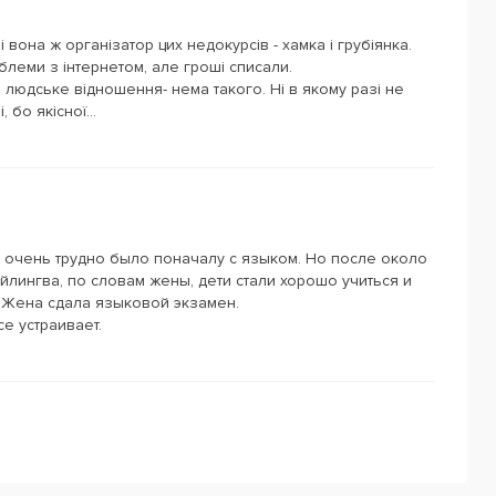
 вона ж організатор цих недокурсів - хамка і грубіянка.
леми з інтернетом, але гроші списали.
ь, людське відношення- нема такого. Ні в якому разі не
 бо якісної...
м очень трудно было поначалу с языком. Но после около
йлингва, по словам жены, дети стали хорошо учиться и
 Жена сдала языковой экзамен.
е устраивает.