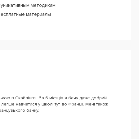
муникативным методикам
 бесплатные материалы
до начала
кою в Скайлінгві. За 6 місяців я бачу дуже добрий
 легше навчатися у школі тут, во Франції. Мені також
ранцузького банку.