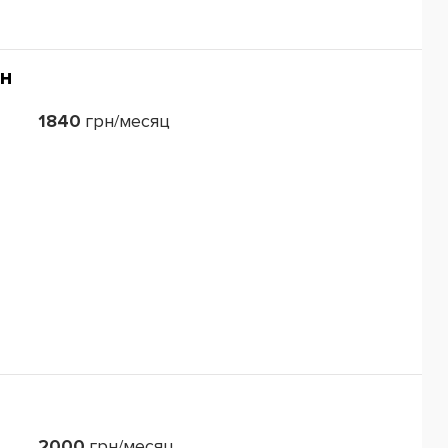
н
1840
грн/месяц
2000
грн/месяц