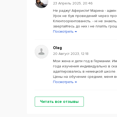
23 Апрель 2025, 20:46
Не раджу! Аферисти! Марина - адмін і
Урок не був проведений через проб
Клієнтоорієнтованість. - ні не знают
звертайтесь до них і не платіть гроші,
Посмотреть →
Oleg
20 Август 2023, 12:18
Мои жена и дети год в Германии. И
года изучения индивидуально в ска
адаптировались в немецкой школе.
Цены на обучение средние, меня вс
Посмотреть →
Читать все отзывы