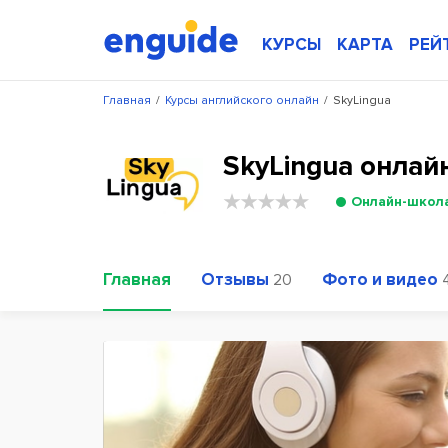
КУРСЫ
КАРТА
РЕЙ
Главная
/
Курсы английского онлайн
/
SkyLingua
SkyLingua онлай
Онлайн-школ
Главная
Отзывы
Фото и видео
20