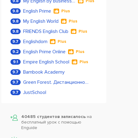
My English by Business Language
9.8
Plus
English Prime
9.8
Plus
My English World
9.8
Plus
FRIENDS English Club
9.8
Plus
Englishdom
9.7
Plus
English Prime Online
9.2
Plus
Empire English School
9.1
Plus
Bambook Academy
9.7
Green Forest. Дистанционное обучение
9.7
JustSchool
9.7
40485 студентов записалось
на
бесплатный урок с помощью
Enguide