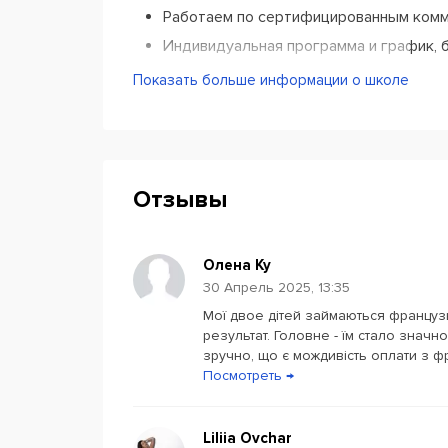
Работаем по сертифицированным ком
Индивидуальная программа и график,
Возможность отменить урок за 2 часа 
Показать больше информации о школе
Онлайн с 2014 года
80% урока - разговорная практика
Отзывы
Олена Ку
30 Апрель 2025, 13:35
Мої двое дітей займаються французь
результат. Головне - їм стало значно
зручно, що є мождивість оплати з ф
Посмотреть →
Liliia Ovchar