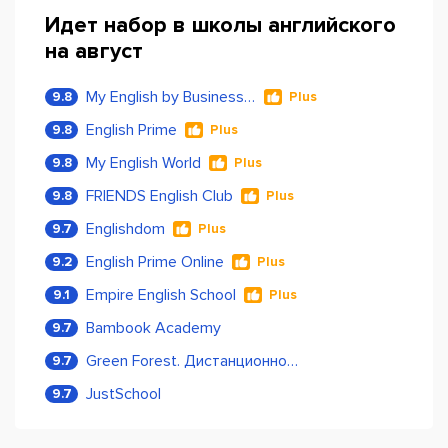
Идет набор в школы английского
на август
My English by Business Language
9.8
Plus
English Prime
9.8
Plus
My English World
9.8
Plus
FRIENDS English Club
9.8
Plus
Englishdom
9.7
Plus
English Prime Online
9.2
Plus
Empire English School
9.1
Plus
Bambook Academy
9.7
Green Forest. Дистанционное обучение
9.7
JustSchool
9.7