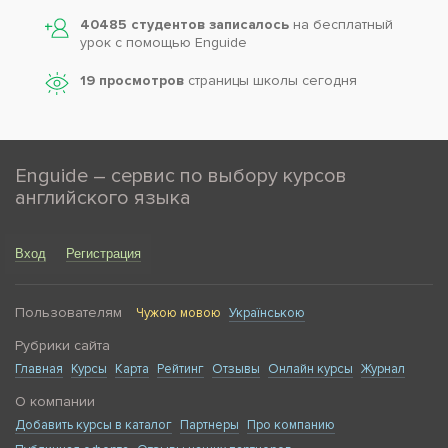
40485 студентов записалось
на бесплатный
урок с помощью Enguide
19 просмотров
страницы школы сегодня
Enguide – сервис по выбору курсов
английского языка
Вход
Регистрация
Пользователям
Чужою мовою
Українською
Рубрики сайта
Главная
Курсы
Карта
Рейтинг
Отзывы
Онлайн курсы
Журнал
О компании
Добавить курсы в каталог
Партнеры
Про компанию