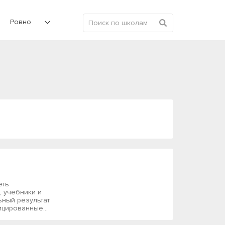
Ровно
еть
, учебники и
ьный результат
ицированные...