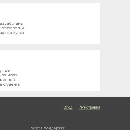
разработаны
 психологии.
аждого курса
у, где
нглийский
еменной
студента...
Вход
Регистрация
Служба поддержки