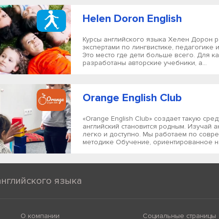
Helen Doron English
Курсы английского языка Хелен Дорон 
экспертами по лингвистике, педагогике и
Это место где дети больше всего. Для к
разработаны авторские учебники, а...
Orange English Club
«Orange English Club» создает такую ​​сред
английский становится родным. Изучай а
легко и доступно. Мы работаем по совр
методике Обучение, ориентированное на 
английского языка
О компании
Социальные страницы