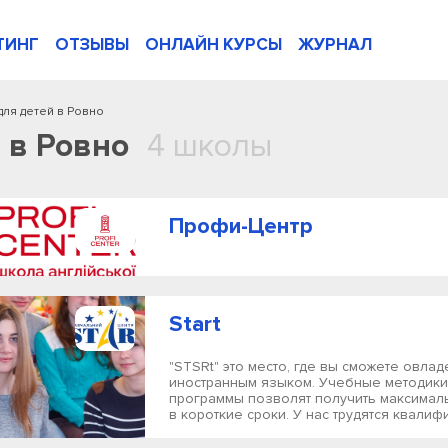
ТИНГ
ОТЗЫВЫ
ОНЛАЙН КУРСЫ
ЖУРНАЛ
для детей в Ровно
 в Ровно
4 школы
Профи-Центр
Start
"STSRt" это место, где вы сможете овлад
иностранным языком. Учебные методики
программы позволят получить максимал
в короткие сроки. У нас трудятся квалиф