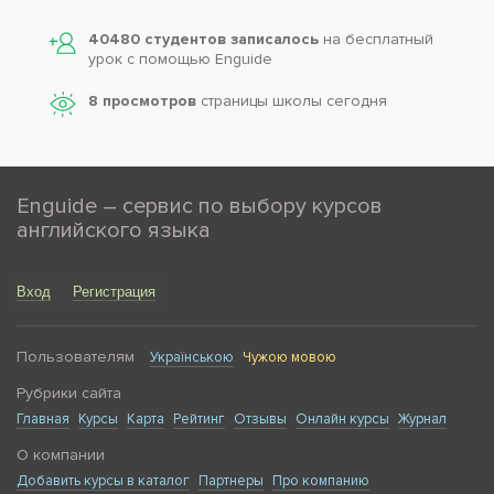
40480 студентов записалось
на бесплатный
урок с помощью Enguide
8 просмотров
страницы школы сегодня
Enguide – сервис по выбору курсов
английского языка
Вход
Регистрация
Пользователям
Українською
Чужою мовою
Рубрики сайта
Главная
Курсы
Карта
Рейтинг
Отзывы
Онлайн курсы
Журнал
О компании
Добавить курсы в каталог
Партнеры
Про компанию