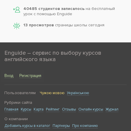
40485 студентов записалось
на бесплатный
урок с помощью Enguide
13 просмотров
страницы школы сегодня
Enguide – сервис по выбору курсов
английского языка
Вход
Регистрация
Пользователям
Чужою мовою
Українською
Рубрики сайта
Главная
Курсы
Карта
Рейтинг
Отзывы
Онлайн курсы
Журнал
О компании
Добавить курсы в каталог
Партнеры
Про компанию