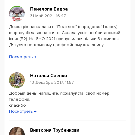
Пенелопа Видра
31 Май 2021, 16:47
Дочка рік навчалася в "Поліглоті" (впродовж 11 класу),
Powered by
Leaflet
— © Google 2026
щоразу бігла як на свято! Склала успішно британський
іспит (В2). На ЗНО-2021 припустилася тільки 3 помилок!
Дякуємо невтомному професійному колективу!
Посмотреть →
Наталья Саенко
13 Декабрь 2017, 11:57
Добрый день! напишите, пожалуйста, свой номер
телефона.
спасибо
Посмотреть →
Виктория Трубникова