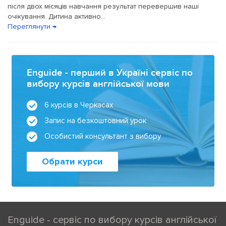
після двох місяців навчання результат перевершив наші
очікування. Дитина активно...
Переглянути →
Enguide - перший в Україні сервіс по
вибору курсів англійської мови
6 курсів в Черкасах
Запис на безкоштовний урок
Особистий консультант з вибору
Обрати курси
Enguide - сервіс по вибору курсів англійської