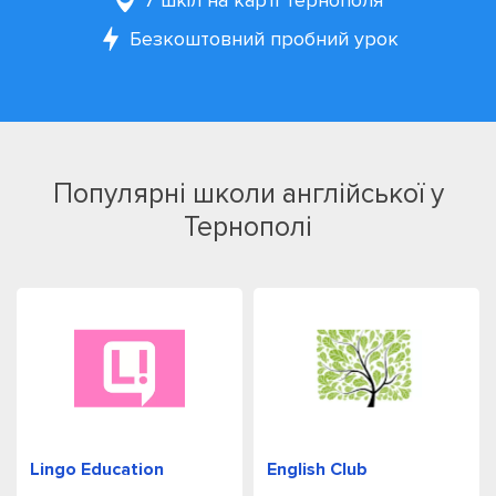
7 шкіл на карті Тернополя
Безкоштовний пробний урок
Популярні школи англійської у
Тернополі
Lingo Education
English Club