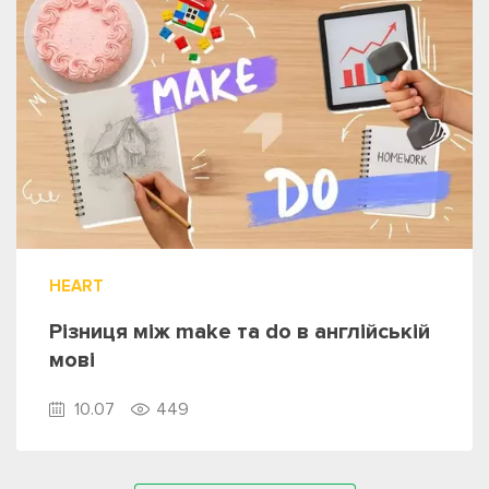
HEART
Різниця між make та do в англійській
мові
10.07
449