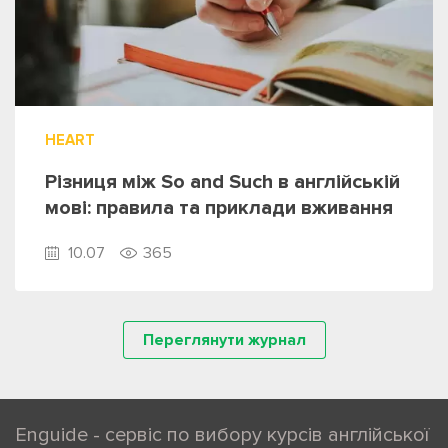
HEART
Різниця між So and Such в англійській
мові: правила та приклади вживання
10.07
365
Переглянути журнал
Enguide - сервіс по вибору курсів англійської