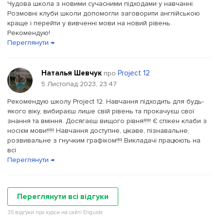
Чудова школа з новими сучасними підходами у навчанні.
Розмовні клуби школи допомогли заговорити англійською
краще і перейти у вивченні мови на новий рівень.
Рекомендую!
Переглянути →
Наталья Шевчук
Project 12
про
5 Листопад 2023, 23:47
Рекомендую школу Project 12. Навчання підходить для будь-
якого віку, вибираєш лише свій рівень та прокачуєш свої
знання та вміння. Досягаєш вищого рівня!!!!! Є спікен клаби з
носієм мови!!!!! Навчання доступне, цікаве, пізнавальне,
розвивальне з гнучким графіком!!!! Викладачі працюють на
всі
Переглянути →
Переглянути всі відгуки
35 відгуки про курси на сайті Enguide