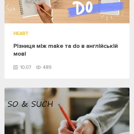
HEART
Різниця між make та do в англійській
мові
10.07
489