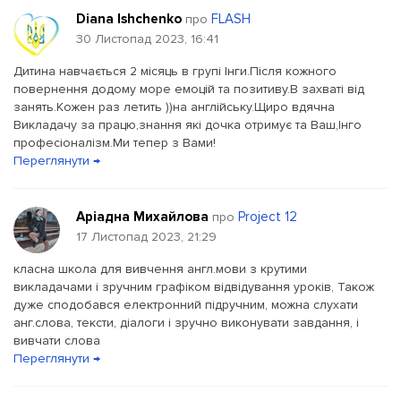
Diana Ishchenko
FLASH
про
30 Листопад 2023, 16:41
Дитина навчається 2 місяць в групі Інги.Після кожного
повернення додому море емоцій та позитиву.В захваті від
занять.Кожен раз летить ))на англійську.Щиро вдячна
Викладачу за працю,знання які дочка отримує та Ваш,Інго
професіоналізм.Ми тепер з Вами!
Переглянути →
Аріадна Михайлова
Project 12
про
17 Листопад 2023, 21:29
класна школа для вивчення англ.мови з крутими
викладачами і зручним графіком відвідування уроків, Також
дуже сподобався електронний підручним, можна слухати
анг.слова, тексти, діалоги і зручно виконувати завдання, і
вивчати слова
Переглянути →