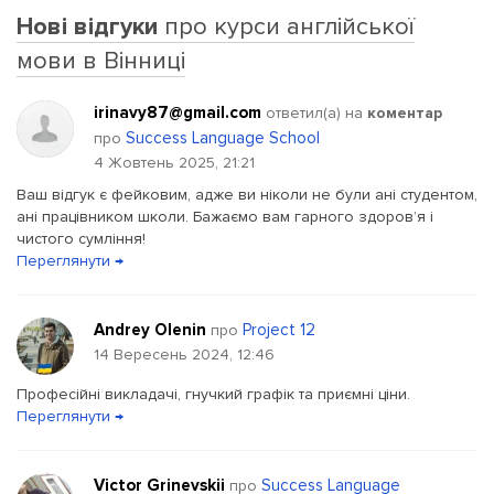
Нові відгуки
про курси англійської
мови в Вінниці
irinavy87@gmail.com
ответил(a) на
коментар
Success Language School
про
4 Жовтень 2025, 21:21
Ваш відгук є фейковим, адже ви ніколи не були ані студентом,
ані працівником школи. Бажаємо вам гарного здоровʼя і
чистого сумління!
Переглянути →
Andrey Olenin
Project 12
про
14 Вересень 2024, 12:46
Професійні викладачі, гнучкий графік та приємні ціни.
Переглянути →
Victor Grinevskii
Success Language
про