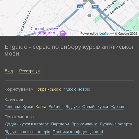
Powered by
Leaflet
— © Google 2026
Enguide - сервіс по вибору курсів англійської
мови
Вхід
Реєстрація
Користувачам
Українською
Чужою мовою
Категорії
Головна
Курси
Карта
Рейтинг
Відгуки
Онлайн курси
Журнал
Про компанію
Додати курси в каталог
Партнери
Про компанію
Публічна оферта
Відгуки наших партнерів
Політика конфіденційності