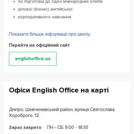
по підготовці до здачі міжнародних іспитів
ділової (бізнес) англійської
корпоративного навчання
Також тут ви зможете знайти спеціалізовані курси по
Показати більше інформації про школу
вузьких спеціальностях - банківська справа,
менеджмент, маркетинг, економіка.
Перейти на офіційний сайт
Підготуватися до IELTS, TOEFL, CAE, FCE, PET з English
englishoffice.ua
Office набагато простіше. Школа є
сертифікованим
центром з підготовки до складання міжнародних
іспитів
. Це означає, що English Office зможе вам
допомогти швидко і ефективно розібратися в
Офіси English Office на карті
специфіці іспиту і вдосконалювати свої навички
(сприйняття інформації на слух, читання, усне і писемне
мовлення і багато іншого) для його успішної здачі на
Дніпро, Шевченківський район, вулиця Святослава
вищий бал.
Хороброго, 12
Зараз закрито
ПН - CБ: 9:00 - 18:30
English Office пропонує послуги навчання англійської