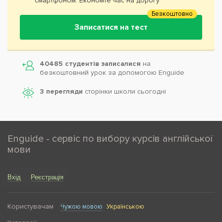
смартфоном. Економте час на дорогу
Безкоштовно
Записатися на тест
40485 студентів записалися
на
безкоштовний урок за допомогою Enguide
3 перегляди
сторінки школи cьогодні
Enguide - сервіс по вибору курсів англійської
мови
Вхід
Реєстрація
Користувачам
Чужою мовою
Українською