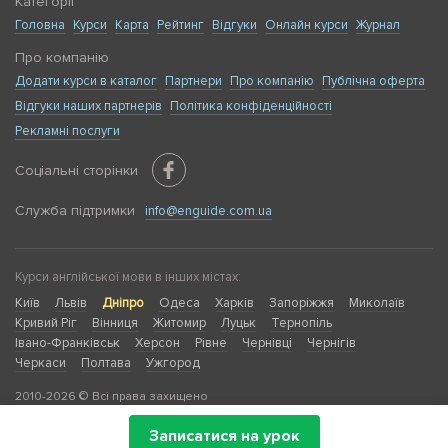
Категорії
Головна
Курси
Карта
Рейтинг
Відгуки
Онлайн курси
Журнал
Про компанію
Додати курси в каталог
Партнери
Про компанію
Публічна оферта
Відгуки наших партнерів
Політика конфіденційності
Рекламні послуги
Соціальні сторінки
Служба підтримки
info@enguide.com.ua
Курси англійської мови в інших містах:
Київ
Львів
Дніпро
Одеса
Харків
Запоріжжя
Миколаїв
Кривий Ріг
Вінниця
Житомир
Луцьк
Тернопіль
Івано-Франківськ
Херсон
Рівне
Чернівці
Чернігів
Черкаси
Полтава
Ужгород
2010-2026 © Всі права захищено
Записатися на урок