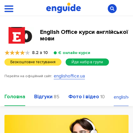
English Office курси англійської
мови
8.2 з 10
Є онлайн-курси
Безкоштовне тестування
Йде набір в групи
englishoffice.ua
Перейти на офіційний сайт:
Головна
Відгуки
Фото і відео
85
10
englishof