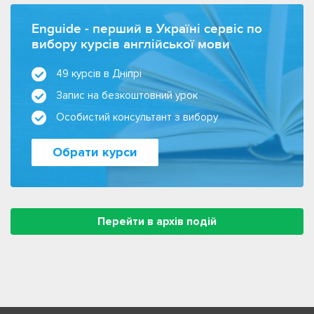
Enguide - перший в Україні сервіс по
вибору курсів англійської мови
49 курсів в Дніпрі
Запис на безкоштовний урок
Особистий консультант з вибору
Обрати курси
Перейти в архів подій