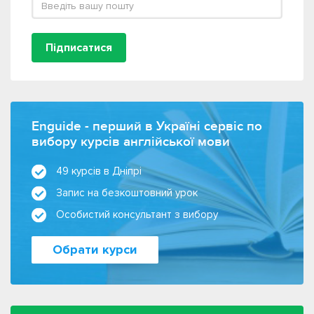
Підписатися
Enguide - перший в Україні сервіс по
вибору курсів англійської мови
49 курсів в Дніпрі
Запис на безкоштовний урок
Особистий консультант з вибору
Обрати курси