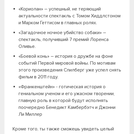
«Кориолан» – успешный, не теряющий
актуальности спектакль с Томом Хиддлстоном
и Марком Геттисом в главных ролях.
«Загадочное ночное убийство собаки» –
спектакль, получивший 7 премий Лоренса
Оливье.
«Боевой конь» – история о дружбе на фоне
событий Первой мировой войны. По мотивам
этого произведения Спилберг уже успел снять
фильм в 2011 году.
«Франкенштейн» - готическая история о
гениальном ученом и его ужасном творении,
главную роль в которой будут исполнять
поочередно Бенедикт Камбербэтч и Джонни
Ли Миллер
Кроме того, ты также сможешь увидеть целый