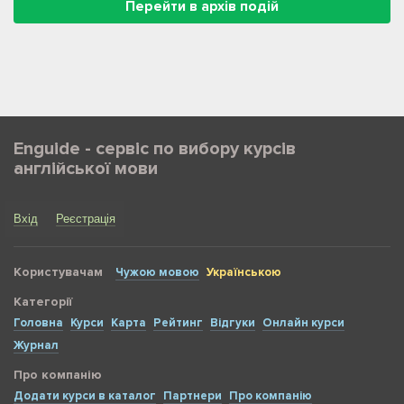
Перейти в архів подій
Enguide - сервіс по вибору курсів
англійської мови
Вхід
Реєстрація
Користувачам
Чужою мовою
Українською
Категорії
Головна
Курси
Карта
Рейтинг
Відгуки
Онлайн курси
Журнал
Про компанію
Додати курси в каталог
Партнери
Про компанію