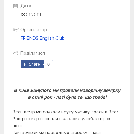
Дата
18.01.2019
Організатор
FRIENDS English Club
Поділитися
Share
0
В кінці минулого ми провели новорічну вечірку
в стилі рок - паті була те, що треба!
Весь вечір ми слухали круту музику, грали в Beer
Pong і покер і співали в караоке улюблені рок-
пісні!
Такі вечірки ми проводимо щороку - наші