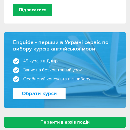
Підписатися
Enguide - перший в Україні сервіс по
вибору курсів англійської мови
49 курсів в Дніпрі
Запис на безкоштовний урок
Особистий консультант з вибору
Обрати курси
Перейти в архів подій