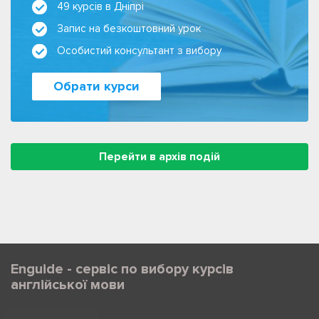
49 курсів в Дніпрі
Запис на безкоштовний урок
Особистий консультант з вибору
Обрати курси
Перейти в архів подій
Enguide - сервіс по вибору курсів
англійської мови