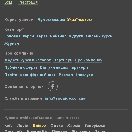
Вхід
Реєстрація
Користувачам
Чужою мовою
Українською
Категорії
Головна
Курси
Карта
Рейтинг
Відгуки
Онлайн курси
Журнал
Про компанію
Додати курси в каталог
Партнери
Про компанію
Публічна оферта
Відгуки наших партнерів
Політика конфіденційності
Рекламні послуги
Соціальні сторінки
Служба підтримки
info@enguide.com.ua
Курси англійської мови в інших містах:
Київ
Львів
Дніпро
Одеса
Харків
Запоріжжя
Миколаїв
Кривий Ріг
Вінниця
Житомир
Луцьк