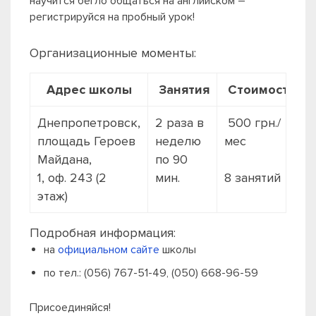
научится бегло общаться на английском –
регистрируйся на пробный урок!
Организационные моменты:
Адрес школы
Занятия
Стоимость
Днепропетровск,
2 раза в
500 грн./
площадь Героев
неделю
мес
Майдана,
по 90
1, оф. 243 (2
мин.
8 занятий
этаж)
Подробная информация:
на
официальном сайте
школы
по тел.: (056) 767-51-49, (050) 668-96-59
Присоединяйся!