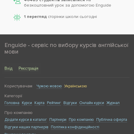
безкоштовний урок за допомогою Enguide
1 перегляд
сторінки школи cьогодні
Enguide - сервіс по вибору курсів англійської
мови
Вхід
Реєстрація
Користувачам
Чужою мовою
Українською
Категорії
Головна
Курси
Карта
Рейтинг
Відгуки
Онлайн курси
Журнал
Про компанію
Додати курси в каталог
Партнери
Про компанію
Публічна оферта
Відгуки наших партнерів
Політика конфіденційності