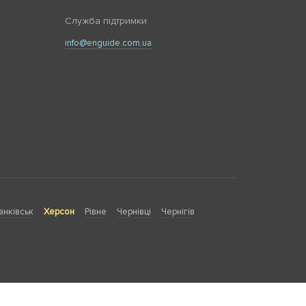
Служба підтримки
info@enguide.com.ua
анківськ
Херсон
Рівне
Чернівці
Чернігів