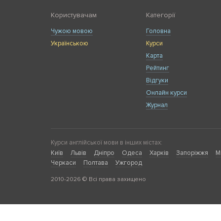
Користувачам
Категорії
Чужою мовою
Головна
Українською
Курси
Карта
Рейтинг
Відгуки
Онлайн курси
Журнал
Курси англійської мови в інших містах:
Київ
Львів
Дніпро
Одеса
Харків
Запоріжжя
М
Черкаси
Полтава
Ужгород
2010-2026 © Всі права захищено