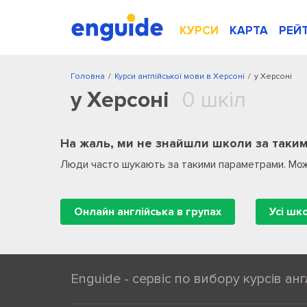
КУРСИ
КАРТА
РЕЙ
Головна
/
Курси англійської мови в Херсоні
/
у Херсоні
у Херсоні
0 шкіл
На жаль, ми не знайшли школи за таким
Люди часто шукають за такими параметрами. Мож
Онлайн англійська в групах
Усі шк
Enguide - сервіс по вибору курсів анг