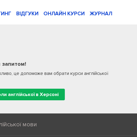
ТИНГ
ВІДГУКИ
ОНЛАЙН КУРСИ
ЖУРНАЛ
 запитом!
ливо, це допоможе вам обрати курси англійської
оли англійської в Херсоні
лійської мови