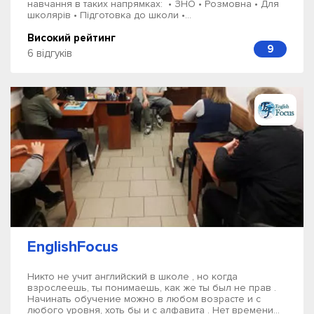
навчання в таких напрямках: • ЗНО • Розмовна • Для
школярів • Підготовка до школи •...
Високий рейтинг
9
6 відгуків
EnglishFocus
Никто не учит английский в школе , но когда
взрослеешь, ты понимаешь, как же ты был не прав .
Начинать обучение можно в любом возрасте и с
любого уровня, хоть бы и с алфавита . Нет времени...