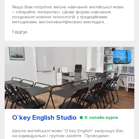
Якщо Вам потрібне якісне навчання англійської мови
– обирайте «Інтерклас». Цікаві форми навчання,
поєднання новітніх технологій з традиційними
методиками, висококваліфіковані викладачі,...
1 відгук
O`key English Studio
Є онлайн-курси
Школа англійської мови "O`key English" запрошує Вас
на індивідуальні / групові заняття. Проводимо