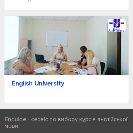
English University
Enguide - сервіс по вибору курсів англійської
мови