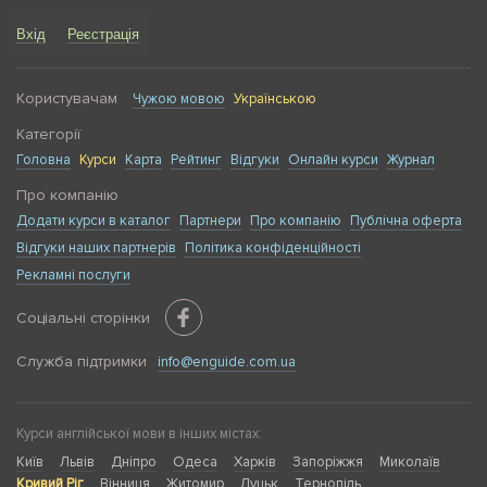
Вхід
Реєстрація
Користувачам
Чужою мовою
Українською
Категорії
Головна
Курси
Карта
Рейтинг
Відгуки
Онлайн курси
Журнал
Про компанію
Додати курси в каталог
Партнери
Про компанію
Публічна оферта
Відгуки наших партнерів
Політика конфіденційності
Рекламні послуги
Соціальні сторінки
Служба підтримки
info@enguide.com.ua
Курси англійської мови в інших містах:
Київ
Львів
Дніпро
Одеса
Харків
Запоріжжя
Миколаїв
Кривий Ріг
Вінниця
Житомир
Луцьк
Тернопіль