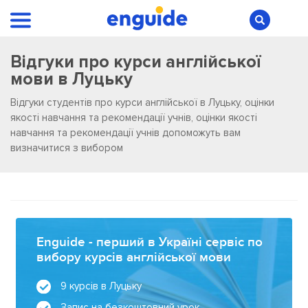
Відгуки про курси англійської
мови в Луцьку
Відгуки студентів про курси англійської в Луцьку, оцінки
якості навчання та рекомендації учнів, оцінки якості
навчання та рекомендації учнів допоможуть вам
визначитися з вибором
Enguide - перший в Україні сервіс по
вибору курсів англійської мови
9 курсів в Луцьку
Запис на безкоштовний урок