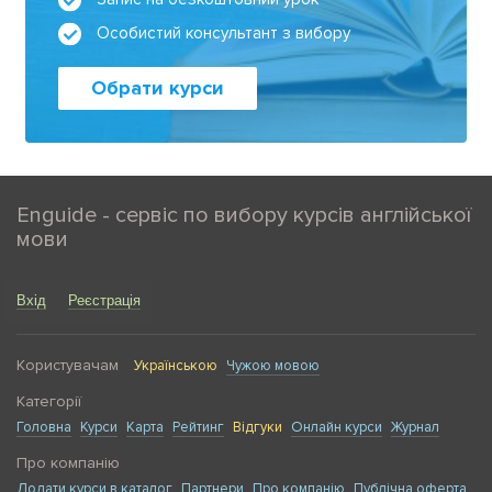
Особистий консультант з вибору
Обрати курси
Enguide - сервіс по вибору курсів англійської
мови
Вхід
Реєстрація
Користувачам
Українською
Чужою мовою
Категорії
Головна
Курси
Карта
Рейтинг
Відгуки
Онлайн курси
Журнал
Про компанію
Додати курси в каталог
Партнери
Про компанію
Публічна оферта