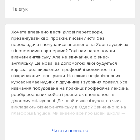
1 відгук
Хочете впевнено вести ділові переговори,
презентувати свої проєкти, писати листи без
перекладача і почуватися впевнено на Zoom-зустрічах
з іноземними партнерами? Тоді вам варто почати
вивчати англійську. Але не звичайну, а бізнес-
англійську. Це мова, за допомогою якої будується
кар'єра, розширюються професійні можливості та
відкриваються нові ринки. На таких спеціалізованих
курсах немає нудних підручників і зубріння правил. Усе
навчання побудоване на практиці: професійна лексика,
розбір реальних кейсів і розвиток впевненості в
діловому спілкуванні. Де знайти якісні курси, на яких
викладають бізнес-англійську в Одесі? Звичайно ж, на
платформі Enguide. Ми знаємо все про мовні школи — і
навіть трохи більше.
Читати повністю
Кому необхідні курси бізнес-