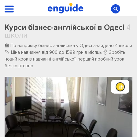
Курси бізнес-англійської в Одесі
4
школи
🏫 По напрямку бізнес англійська у Одесі ️знайдено ️4 ️школи
🏷️ Ціна навчання від 900 до 1599 грн в місяць 👌 Зробіть
новий крок в навчанні англійської, перший пробний урок
безкоштовно