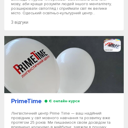
мову, аби краще розуміти людей іншого менталітету,
розширювати світогляд і сприймати світ як велике
місто. Одеський освітньо-культурний центр...
3 відгуки
PrimeTime
Є онлайн-курси
Лінгвістичний центр Prime Time — ваш надійний
провідник у світ мовного навчання та розвитку вже
протягом 25 років. Ми пишаємося своїм досвідом та
впевнено крокуємо в майбутнє, завжди в пошуку...