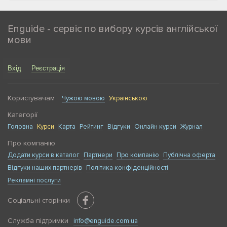
англійської
Курси, на яких викладають бізнес-англійську в Одесі,
Enguide - сервіс по вибору курсів англійської
підійдуть тим, хто хоче вільно почуватися в діловому
мови
середовищі та впевнено представляти себе на
міжнародній арені. Особливо вони будуть корисні,
якщо ви:
Вхід
Реєстрація
Проходите співбесіду англійською і хочете звучати
переконливо і грамотно.
Користувачам
Чужою мовою
Українською
Працюєте в міжнародній компанії та плануєте
Категорії
просуватися кар'єрними сходами.
Головна
Курси
Карта
Рейтинг
Відгуки
Онлайн курси
Журнал
Ведете комунікацію із закордонними партнерами
або клієнтами.
Про компанію
Хочете знайти роботу за кордоном.
Додати курси в каталог
Партнери
Про компанію
Публічна оферта
Часто берете участь в онлайн-зумах,
Відгуки наших партнерів
Політика конфіденційності
конференціях, бізнес-мітингах, де звучить
Рекламні послуги
специфічна лексика.
Запускаєте стартап або керуєте проєктом, який
Соціальні сторінки
виходить на глобальний ринок.
Служба підтримки
info@enguide.com.ua