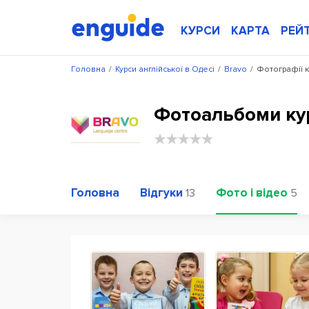
КУРСИ
КАРТА
РЕЙ
Головна
/
Курси англійської в Одесі
/
Bravo
/
Фотографії к
Фотоальбоми кур
Головна
Відгуки
Фото і відео
13
5