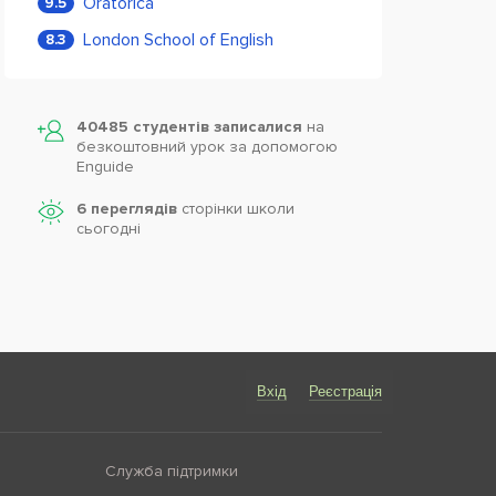
Oratorica
9.5
London School of English
8.3
40485 студентів записалися
на
безкоштовний урок за допомогою
Enguide
6 переглядів
сторінки школи
cьогодні
Вхід
Реєстрація
Служба підтримки