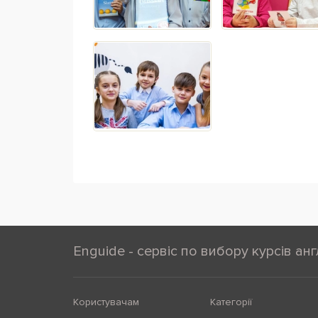
Enguide - сервіс по вибору курсів анг
Користувачам
Категорії