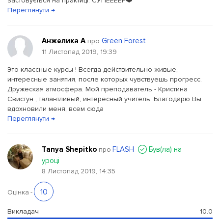
застовується на практиці. СУПЕЕЕЕР❤️
Переглянути →
Анжелика А
Green Forest
про
11 Листопад 2019, 19:39
Это классные курсы ! Всегда действительно живые,
интересные занятия, после которых чувствуешь прогресс.
Дружеская атмосфера. Мой преподаватель - Кристина
Свистун , талантливый, интересный учитель. Благодарю Вы
вдохновили меня, всем сюда
Переглянути →
Tanya Shepitko
FLASH
Був(ла) на
про
уроці
8 Листопад 2019, 14:35
10
Оцінка
-
Викладач
10.0