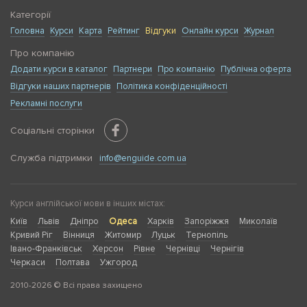
Категорії
Головна
Курси
Карта
Рейтинг
Відгуки
Онлайн курси
Журнал
Про компанію
Додати курси в каталог
Партнери
Про компанію
Публічна оферта
Відгуки наших партнерів
Політика конфіденційності
Рекламні послуги
Соціальні сторінки
Служба підтримки
info@enguide.com.ua
Курси англійської мови в інших містах:
Київ
Львів
Дніпро
Одеса
Харків
Запоріжжя
Миколаїв
Кривий Ріг
Вінниця
Житомир
Луцьк
Тернопіль
Івано-Франківськ
Херсон
Рівне
Чернівці
Чернігів
Черкаси
Полтава
Ужгород
2010-2026 © Всі права захищено