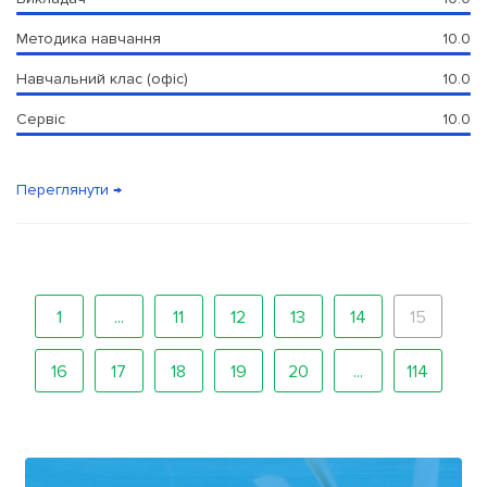
Методика навчання
10.0
Навчальний клас (офіс)
10.0
Сервіс
10.0
Переглянути →
1
...
11
12
13
14
15
16
17
18
19
20
...
114