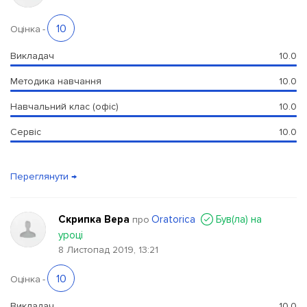
10
Оцінка
-
Викладач
10.0
Методика навчання
10.0
Навчальний клас (офіс)
10.0
Сервіс
10.0
Переглянути →
Скрипка Вера
Oratorica
Був(ла) на
про
уроці
8 Листопад 2019, 13:21
10
Оцінка
-
Викладач
10.0