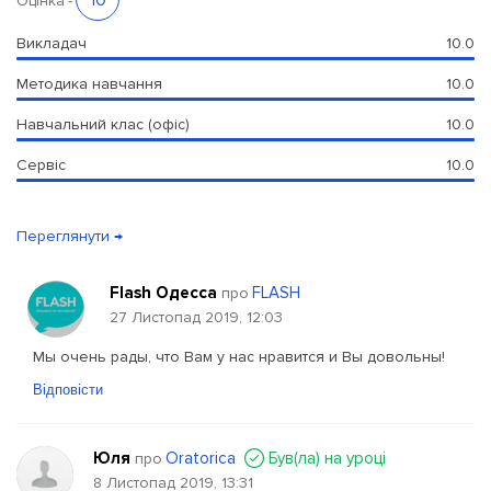
10
Оцінка
-
Викладач
10.0
Методика навчання
10.0
Навчальний клас (офіс)
10.0
Сервіс
10.0
Переглянути →
Flash Одесса
FLASH
про
27 Листопад 2019, 12:03
Мы очень рады, что Вам у нас нравится и Вы довольны!
Відповісти
Юля
Oratorica
Був(ла) на уроці
про
8 Листопад 2019, 13:31