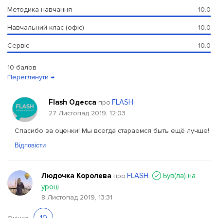
Методика навчання
10.0
Навчальний клас (офіс)
10.0
Сервіс
10.0
10 балов
Переглянути →
Flash Одесса
FLASH
про
27 Листопад 2019, 12:03
Спасибо за оценки! Мы всегда стараемся быть ещё лучше!
Відповісти
Людочка Королева
FLASH
Був(ла) на
про
уроці
8 Листопад 2019, 13:31