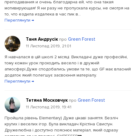
преподавания и очень благодарна ей, что она такая
мотивирующая! Я ни разу не пропускала курсы, не смотря на
то, что ездила издалека в час пик в...
Переглянути →
Таня Андрусік
Green Forest
про
11 Листопад 2019, 21:01
Я навчалася в цій школі 2 місяці. Викладачі дуже професійні,
тому кожен урок проходить весело і в дружній
атмосфері.Дуже сподобались умови та те, що GF має власний
додаток який полегшує засвоєння матеріалу.
Переглянути →
Тетяна Московчук
Green Forest
про
11 Листопад 2019, 19:41
Пройшла рівень Elementary) Дуже цікаві заняття. Безліч
крутих і веселих ігор. Була викладач Крістіна Свистун.
Дружелюбна і доступно пояснює матеріал, який одразу