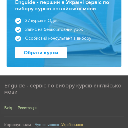
Enguide - перший в Україні сервіс по
вибору курсів англійської мови
37 курсів в Одесі
Запис на безкоштовний урок
Особистий консультант з вибору
Обрати курси
Enguide - сервіс по вибору курсів англійської
мови
Вхід
Реєстрація
Користувачам
Чужою мовою
Українською