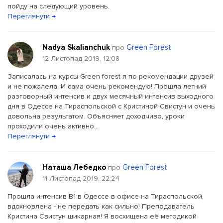
пойду на следующий уровень.
Переглянути →
Nadya Skalianchuk
Green Forest
про
12 Листопад 2019, 12:08
Записалась на курсы Green forest я по рекомендации друзей
и не пожалела. И сама очень рекомендую! Прошла летний
разговорный интенсив и двух месячный интенсив выходного
дня в Одессе на Тираспольской с Кристиной Свистун и очень
довольна результатом. Объясняет доходчиво, уроки
проходили очень активно...
Переглянути →
Наташа Лебедко
Green Forest
про
11 Листопад 2019, 22:24
Прошла интенсив В1 в Одессе в офисе на Тираспольской,
вдохновлена - не передать как сильно! Преподаватель
Кристина Свистун шикарная! Я восхищена её методикой