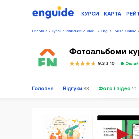
КУРСИ
КАРТА
РЕЙ
Головна
/
Курси англійської онлайн
/
EnglisHouse Online
Фотоальбоми кур
9.3 з 10
Онлай
Головна
Відгуки
Фото і відео
88
10