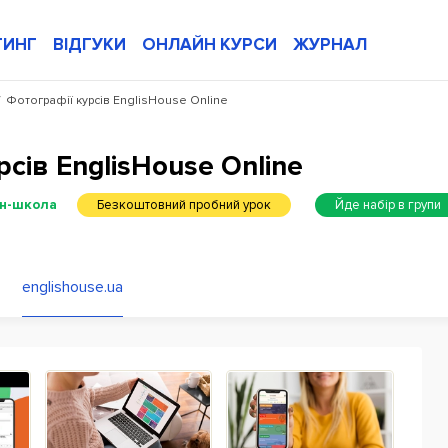
ТИНГ
ВІДГУКИ
ОНЛАЙН КУРСИ
ЖУРНАЛ
/
Фотографії курсів EnglisHouse Online
сів EnglisHouse Online
н-школа
Безкоштовний пробний урок
Йде набір в групи
englishouse.ua