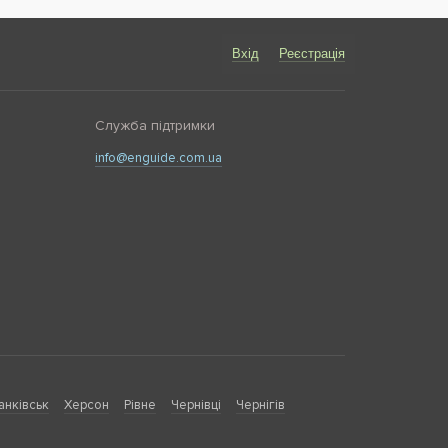
Вхід
Реєстрація
Служба підтримки
info@enguide.com.ua
анківськ
Херсон
Рівне
Чернівці
Чернігів