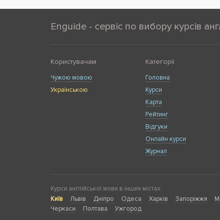
Enguide - сервіс по вибору курсів анг
Користувачам
Категорії
Чужою мовою
Головна
Українською
Курси
Карта
Рейтинг
Відгуки
Онлайн курси
Журнал
Курси англійської мови в інших містах:
Київ
Львів
Дніпро
Одеса
Харків
Запоріжжя
М
Черкаси
Полтава
Ужгород