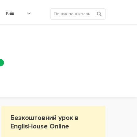
Київ
Безкоштовний урок в
EnglisHouse Online