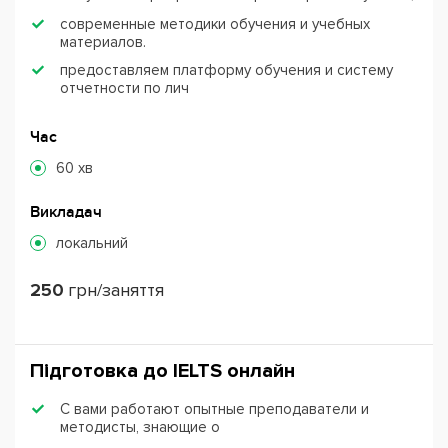
современные методики обучения и учебных
материалов.
предоставляем платформу обучения и систему
отчетности по лич
Час
60 хв
Викладач
локальний
250
грн/заняття
Підготовка до IЕLTS онлайн
С вами работают опытные преподаватели и
методисты, знающие о