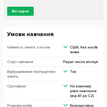
Всі курси
Умови навчання
Наявність занять з носієм
США, без ноcіїв
мови
Старт навчання
Перші числа місяця
Відпрацювання пропущенних
Так
занять
Сертифікат
На кожному
рівні навчання
(від А1 до С2)
Розмовні клуби
Безкоштовно