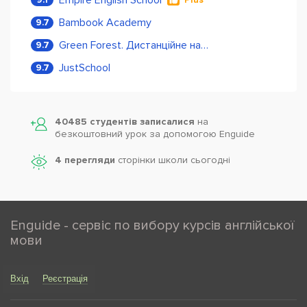
Empire English School
9.1
Plus
вас на наших курсах іноземних мов “Lingo Education”
Bambook Academy
9.7
Наші переваги:
Green Forest. Дистанційне навчання
9.7
JustSchool
9.7
навчання у форматах online та offline
групові та індивідуальні заняття
40485 студентів записалися
на
безкоштовний урок за допомогою Enguide
заняття у ранковий час
4 перегляди
сторінки школи cьогодні
підготовка до ЗНО
навчаємо як дорослих так і діток
Enguide - сервіс по вибору курсів англійської
індивідуальний та гнучкий графік навчання
мови
безкоштовне тестування Вашого рівня
Вхід
Реєстрація
безкоштовне пробне заняття