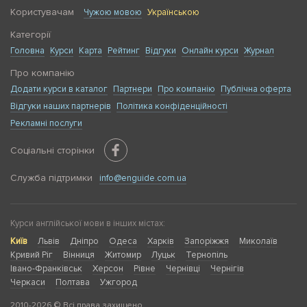
Користувачам
Чужою мовою
Українською
сертифікація студентів
Категорії
Головна
Курси
Карта
Рейтинг
Відгуки
Онлайн курси
Журнал
можливість розтермінування оплати
Про компанію
невелика кількість студентів у групі
Додати курси в каталог
Партнери
Про компанію
Публічна оферта
Відгуки наших партнерів
Політика конфіденційності
Рекламні послуги
Соціальні сторінки
Служба підтримки
info@enguide.com.ua
Курси англійської мови в інших містах:
Київ
Львів
Дніпро
Одеса
Харків
Запоріжжя
Миколаїв
Кривий Ріг
Вінниця
Житомир
Луцьк
Тернопіль
Івано-Франківськ
Херсон
Рівне
Чернівці
Чернігів
Черкаси
Полтава
Ужгород
2010-2026 © Всі права захищено