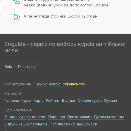
безкоштовний урок за допомогою Enguide
4 перегляди
сторінки школи cьогодні
Enguide - сервіс по вибору курсів англійської
мови
Вхід
Реєстрація
Користувачам
Чужою мовою
Українською
Категорії
Головна
Курси
Карта
Рейтинг
Відгуки
Онлайн курси
Журнал
Про компанію
Додати курси в каталог
Партнери
Про компанію
Публічна оферта
Відгуки наших партнерів
Політика конфіденційності