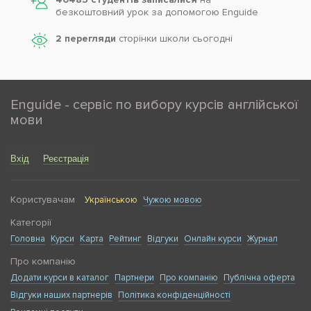
безкоштовний урок за допомогою Enguide
2 перегляди
сторінки школи cьогодні
Enguide - сервіс по вибору курсів англійської
мови
Вхід
Реєстрація
Користувачам
Українською
Чужою мовою
Категорії
Головна
Курси
Карта
Рейтинг
Відгуки
Онлайн курси
Журнал
Про компанію
Додати курси в каталог
Партнери
Про компанію
Публічна оферта
Відгуки наших партнерів
Політика конфіденційності