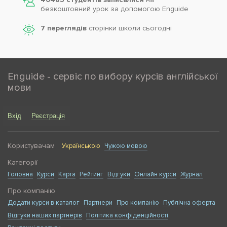
безкоштовний урок за допомогою Enguide
7 переглядів
сторінки школи cьогодні
Enguide - сервіс по вибору курсів англійської
мови
Вхід
Реєстрація
Користувачам
Українською
Чужою мовою
Категорії
Головна
Курси
Карта
Рейтинг
Відгуки
Онлайн курси
Журнал
Про компанію
Додати курси в каталог
Партнери
Про компанію
Публічна оферта
Відгуки наших партнерів
Політика конфіденційності