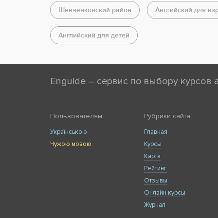
Шевченковский район
Английский для вз
Английский для детей
Enguide – сервис по выбору курсов 
Пользователям
Рубрики сайта
Українською
Главная
Чужою мовою
Курсы
Карта
Рейтинг
Отзывы
Онлайн курсы
Журнал