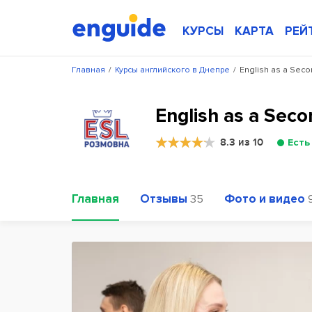
КУРСЫ
КАРТА
РЕЙ
Главная
/
Курсы английского в Днепре
/
English as a Sec
English as a Se
8.3 из 10
Есть
Главная
Отзывы
Фото и видео
35