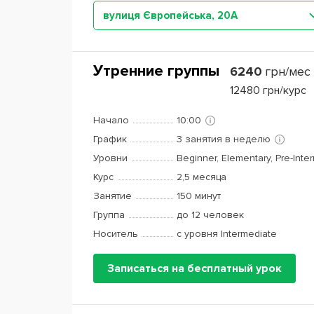
вулиця Європейська, 20А
Утренние группы
6240
грн/мес
12480
грн/курс
Начало
10:00
График
3 занятия в неделю
Уровни
Beginner, Elementary, Pre-Inte
Курс
2,5 месяца
Занятие
150 минут
Группа
до 12 человек
Носитель
с уровня Intermediate
Записаться на бесплатный урок