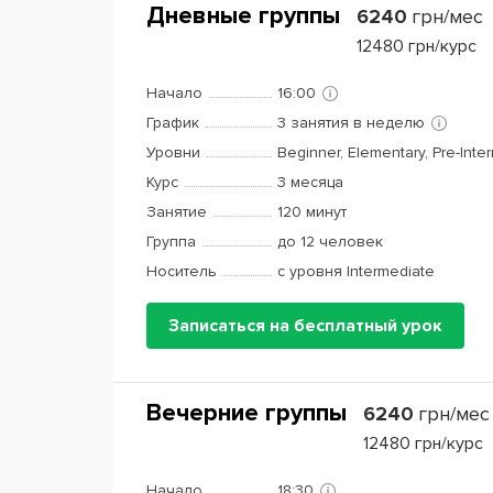
Дневные группы
6240
грн/мес
12480
грн/курс
Начало
16:00
График
3 занятия в неделю
Уровни
Beginner, Elementary, Pre-Inte
Курс
3 месяца
Занятие
120 минут
Группа
до 12 человек
Носитель
с уровня Intermediate
Записаться на бесплатный урок
Вечерние группы
6240
грн/мес
12480
грн/курс
Начало
18:30