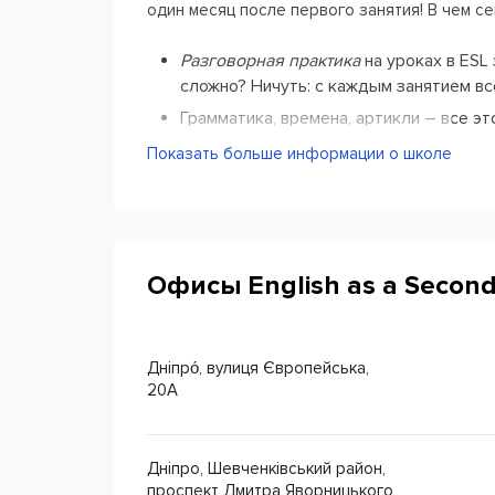
один месяц после первого занятия! В чем се
Разговорная практика
на уроках в ESL
сложно? Ничуть: с каждым занятием вс
Грамматика, времена, артикли – все э
вспомогательные знания к разговорно
Показать больше информации о школе
Произношение и понимание английского
читать и писать без ошибок – это за
языкового барьера
.
К тому же, школа английского
English as
Офисы English as a Secon
которые рассчитаны на русско– и украиног
легко и успешно.
Даже для тех, кто неодно
разочаровывался или в курсах, или в собств
Дніпро́, вулиця Європейська,
20А
Курсы английского языка
English as a Sec
студентов пришли учиться сюда по рекомен
Дніпро, Шевченківський район,
проспект Дмитра Яворницького,