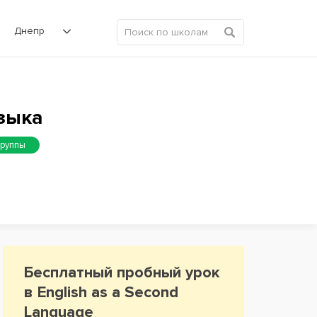
Днепр
языка
группы
Бесплатный пробный урок
в English as a Second
Language