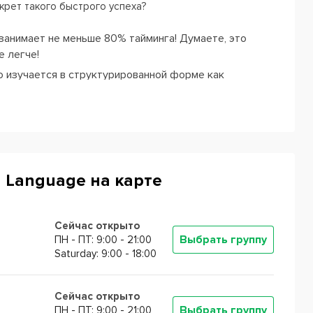
крет такого быстрого успеха?
 занимает не меньше 80% тайминга! Думаете, это
е легче!
то изучается в структурированной форме как
му общению.
 ставится на первое место, но студенты начинают
кономерное следствие
преодоления психологического
 a Second Language
использует именно те методики,
d Language на карте
оворящих учеников. Поэтому обучение здесь проходит
кратно приступал к иностранным языкам, но каждый раз
Сейчас открыто
енных способностях.
Выбрать группу
ПН - ПТ: 9:00 - 21:00
Saturday: 9:00 - 18:00
ond Language
поделились интересной статистикой: 65%
дациям.
Сейчас открыто
Выбрать группу
ПН - ПТ: 9:00 - 21:00