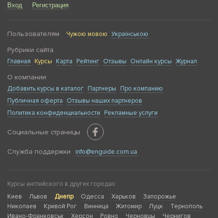
Вход
Регистрация
Пользователям
Чужою мовою
Українською
Рубрики сайта
Главная
Курсы
Карта
Рейтинг
Отзывы
Онлайн курсы
Журнал
О компании
Добавить курсы в каталог
Партнеры
Про компанию
Публичная оферта
Отзывы наших партнеров
Политика конфиденциальности
Рекламные услуги
Социальные страницы
Служба поддержки
info@enguide.com.ua
Курсы английского в других городах:
Киев
Львов
Днепр
Одесса
Харьков
Запорожье
Николаев
Кривой Рог
Винница
Житомир
Луцк
Тернополь
Ивано-Франковськ
Херсон
Ровно
Черновцы
Чернигов