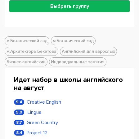
Выбрать группу
м.Ботанический сад
м.Ботанический сад
м.Архитектора Бекетова
Английский для взрослых
Бизнес-английский
Индивидуальные занятия
Идет набор в школы английского
на август
Creative English
9.4
iLingua
9.0
Green Country
8.7
Project 12
8.4