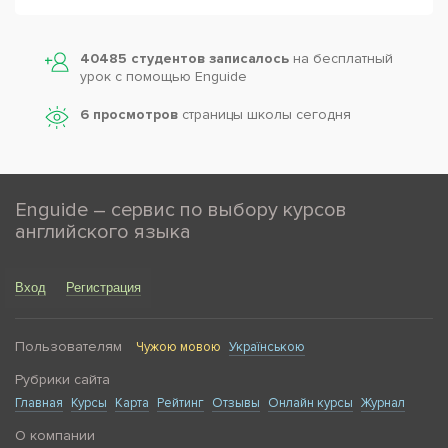
40485 студентов записалось
на бесплатный
урок с помощью Enguide
6 просмотров
страницы школы сегодня
Enguide – сервис по выбору курсов
английского языка
Вход
Регистрация
Пользователям
Чужою мовою
Українською
Рубрики сайта
Главная
Курсы
Карта
Рейтинг
Отзывы
Онлайн курсы
Журнал
О компании