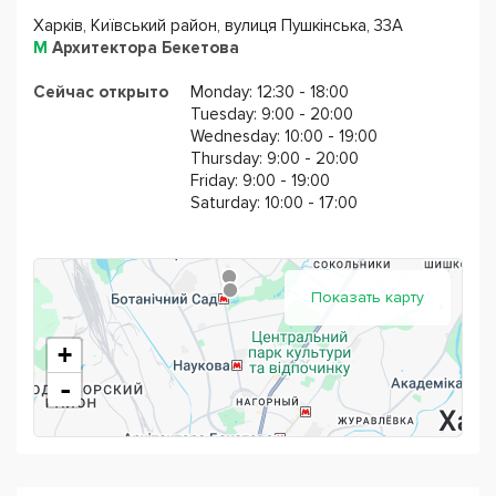
эрудированным преподавателям, которые несут в
Харків, Київський район, вулиця Пушкінська, 33А
класс как новые, так и классические методы
М
Архитектора Бекетова
преподавания. Наши опытные преподаватели
стремятся делать свои уроки интересными и
Сейчас открыто
Monday: 12:30 - 18:00
мотивирующими. Они находятся в постоянном поиске
Tuesday: 9:00 - 20:00
Wednesday: 10:00 - 19:00
новых идей и совершенствовании себя как
Thursday: 9:00 - 20:00
специалистов.
Friday: 9:00 - 19:00
Saturday: 10:00 - 17:00
Мы рады видеть Вас в нашей языковой школе!
Показать карту
+
-