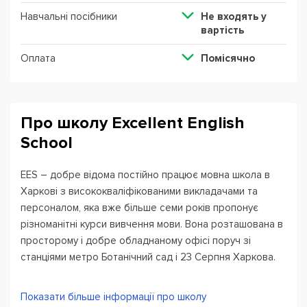
Навчальні посібники
Не входять у
вартість
Оплата
Помісячно
Про школу Excellent English
School
EES – добре відома постійно працює мовна школа в
Харкові з висококваліфікованими викладачами та
персоналом, яка вже більше семи років пропонує
різноманітні курси вивчення мови. Вона розташована в
просторому і добре обладнаному офісі поруч зі
станціями метро Ботанічний сад і 23 Серпня Харкова.
Школа англійської мови запрошує студентів різного
Показати більше інформації про школу
віку, роду занять, інтересів і т. д. Нашим студентам