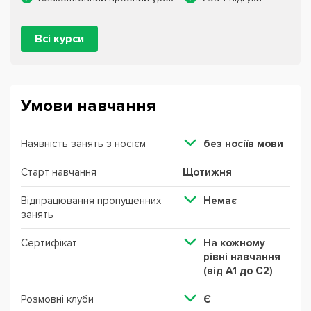
Всі курси
Умови навчання
Наявність занять з носієм
без ноcіїв мови
Старт навчання
Щотижня
Відпрацювання пропущенних
Немає
занять
Сертифікат
На кожному
рівні навчання
(від А1 до С2)
Розмовні клуби
Є