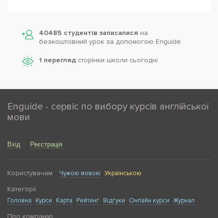
40485 студентів записалися
на
безкоштовний урок за допомогою Enguide
1 перегляд
сторінки школи cьогодні
Enguide - сервіс по вибору курсів англійської
мови
Вхід
Реєстрація
Користувачам
Чужою мовою
Українською
Категорії
Головна
Курси
Карта
Рейтинг
Відгуки
Онлайн курси
Журнал
Про компанію