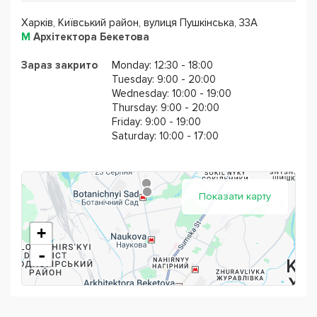
цікавими та мотивуючими. Вони знаходяться в
Харків, Київський район, вулиця Пушкінська, 33А
постійному пошуку нових ідей і вдосконалення себе як
М
Архітектора Бекетова
фахівців.
Зараз закрито
Monday: 12:30 - 18:00
Ми раді бачити Вас в нашій мовній школі!
Tuesday: 9:00 - 20:00
Wednesday: 10:00 - 19:00
Thursday: 9:00 - 20:00
Friday: 9:00 - 19:00
Saturday: 10:00 - 17:00
Показати карту
+
-