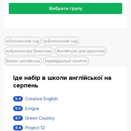
Вибрати групу
м.Ботанічний сад
м.Ботанічний сад
м.Архітектора Бекетова
Англійська для дорослих
Бізнес англійська
Індивідуальні заняття
Іде набір в школи англійської на
серпень
Creative English
9.4
iLingua
9.0
Green Country
8.7
Project 12
8.4