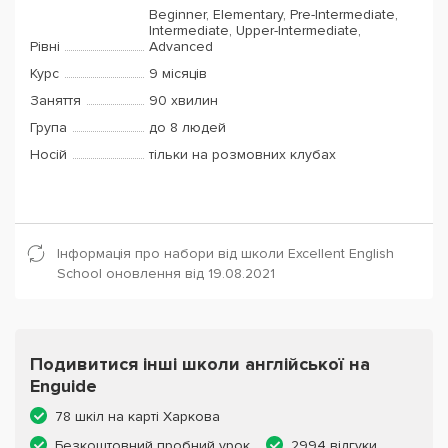
Beginner, Elementary, Pre-Intermediate,
Intermediate, Upper-Intermediate,
Рівні
Advanced
Курс
9 місяців
Заняття
90 хвилин
Група
до 8 людей
Носій
тільки на розмовних клубах
Інформація про набори від школи Excellent English
School оновлення від 19.08.2021
Подивитися інші школи англійської на
Enguide
78 шкіл на карті Харкова
Безкоштовний пробний урок
2994 відгуки