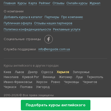
Главная
Курсы
Карта
Рейтинг
Отзывы
Онлайн курсы
Журнал
О компании
Добавить курсы в каталог
Партнеры
Про компанию
Публичная оферта
Отзывы наших партнеров
Политика конфиденциальности
Рекламные услуги
Социальные страницы
Служба поддержки
info@enguide.com.ua
Курсы английского в других городах:
Киев
Львов
Днепр
Одесса
Харьков
Запорожье
Николаев
Кривой Рог
Винница
Житомир
Луцк
Тернополь
Ивано-Франковськ
Херсон
Ровно
Черновцы
Чернигов
Черкаси
Полтава
Ужгород
2010-2026 © Все права защищены
Подобрать курсы английского