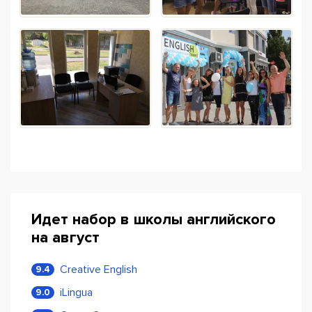
Идет набор в школы английского
на август
Creative English
9.4
iLingua
9.0