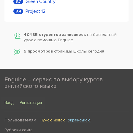
Green Country
8.7
Project 12
8.4
40485 студентов записалось
на бесплатный
урок с помощью Enguide
5 просмотров
страницы школы сегодня
Enguide – сервис по выбору курсов
английского языка
Вход
Регистрация
Пользователям
Чужою мовою
Українською
Рубрики сайта