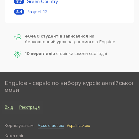
Green Country
8.7
Project 12
8.4
40480 студентів записалися
на
безкоштовний урок за допомогою Enguide
10 переглядів
сторінки школи cьогодні
Enguide - сервіс по вибору курсів англійської
мови
Вхід
Реєстрація
Користувачам
Чужою мовою
Українською
Категорії