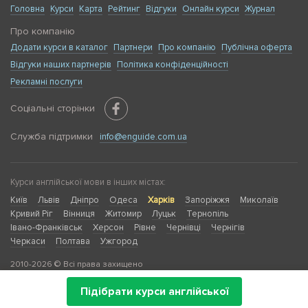
Головна
Курси
Карта
Рейтинг
Відгуки
Онлайн курси
Журнал
Про компанію
Додати курси в каталог
Партнери
Про компанію
Публічна оферта
Відгуки наших партнерів
Політика конфіденційності
Рекламні послуги
Соціальні сторінки
Служба підтримки
info@enguide.com.ua
Курси англійської мови в інших містах:
Київ
Львів
Дніпро
Одеса
Харків
Запоріжжя
Миколаїв
Кривий Ріг
Вінниця
Житомир
Луцьк
Тернопіль
Івано-Франківськ
Херсон
Рівне
Чернівці
Чернігів
Черкаси
Полтава
Ужгород
2010-2026 © Всі права захищено
Підібрати курси англійської