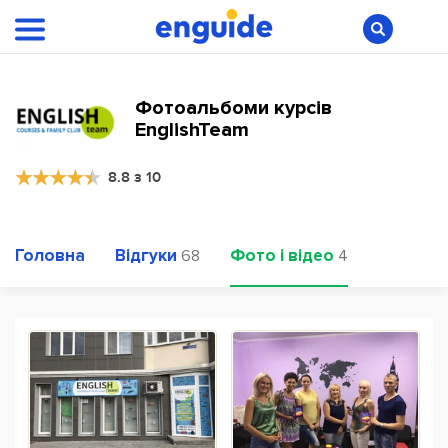
Фотоальбоми курсів
EnglishTeam
8.8 з 10
Головна
Відгуки
Фото і відео
68
4