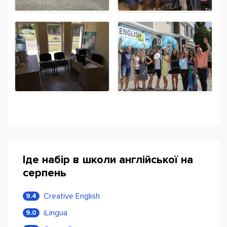
Іде набір в школи англійської на
серпень
Creative English
9.4
iLingua
9.0