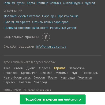
Главная
Курсы
Карта
Рейтинг
Отзывы
Онлайн курсы
Журнал
О компании
Добавить курсы в каталог
Партнеры
Про компанию
Публичная оферта
Отзывы наших партнеров
Политика конфиденциальности
Рекламные услуги
Социальные страницы
Служба поддержки
info@enguide.com.ua
Курсы английского в других городах:
Киев
Львов
Днепр
Одесса
Харьков
Запорожье
Николаев
Кривой Рог
Винница
Житомир
Луцк
Тернополь
Ивано-Франковськ
Херсон
Ровно
Черновцы
Чернигов
Черкаси
Полтава
Ужгород
2010-2026 © Все права защищены
Подобрать курсы английского