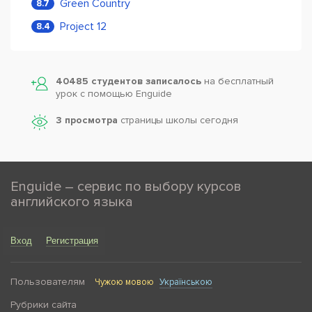
Green Country
8.7
Project 12
8.4
40485 студентов записалось
на бесплатный
урок с помощью Enguide
3 просмотра
страницы школы сегодня
Enguide – сервис по выбору курсов
английского языка
Вход
Регистрация
Пользователям
Чужою мовою
Українською
Рубрики сайта