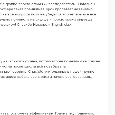
с в группе просто отличный преподаватель - Наталья! С
мосфера такая позитивная, урок пролетает незаметно.
 на все вопросы пока не убедится, что теперь все всё
тельно понятно, а не сидишь и просто молча киваешь.
ьствием! Спасибо Наталье и English club!
ппу начального уровня, потому что не помнила уже совсем
е могла после школы всё позабывала.
ачинаю говорить. Спасибо учительнице в нашей группе.
аставила забыть все страхи и начать разговаривать.
оказалось очень эффективным. Грамматику подтянула,