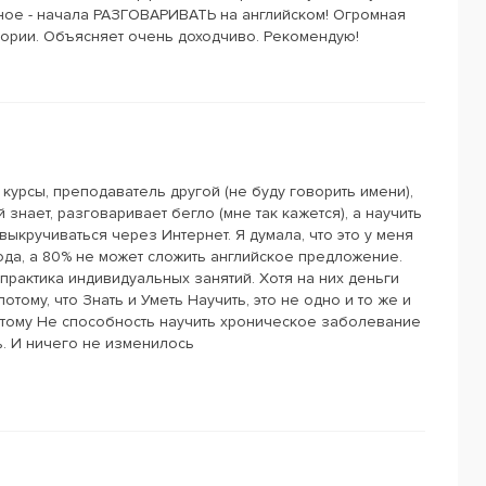
вное - начала РАЗГОВАРИВАТЬ на английском! Огромная
ории. Объясняет очень доходчиво. Рекомендую!
курсы, преподаватель другой (не буду говорить имени),
знает, разговаривает бегло (мне так кажется), а научить
 выкручиваться через Интернет. Я думала, что это у меня
ода, а 80% не может сложить английское предложение.
практика индивидуальных занятий. Хотя на них деньги
потому, что Знать и Уметь Научить, это не одно и то же и
оэтому Не способность научить хроническое заболевание
чь. И ничего не изменилось