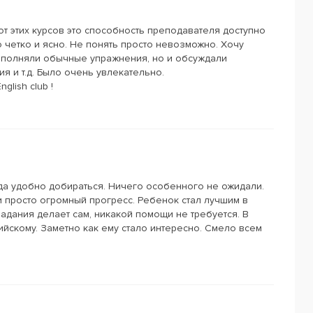
т этих курсов это способность преподавателя доступно
 четко и ясно. Не понять просто невозможно. Хочу
выполняли обычные упражнения, но и обсуждали
я и т.д. Было очень увлекательно.
lish club !
да удобно добираться. Ничего особенного не ожидали.
 просто огромный прогресс. Ребенок стал лучшим в
адания делает сам, никакой помощи не требуется. В
лийскому. Заметно как ему стало интересно. Смело всем