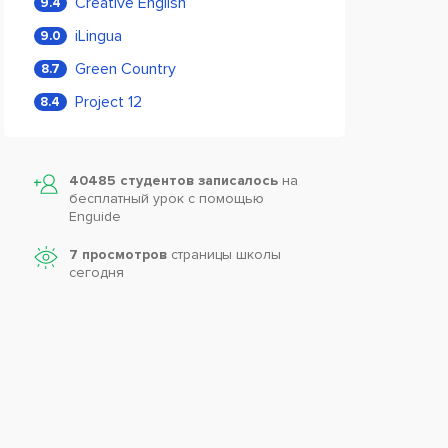
Creative English
9.4
iLingua
9.0
Green Country
8.7
Project 12
8.4
40485 студентов записалось
на
бесплатный урок с помощью
Enguide
7 просмотров
страницы школы
сегодня