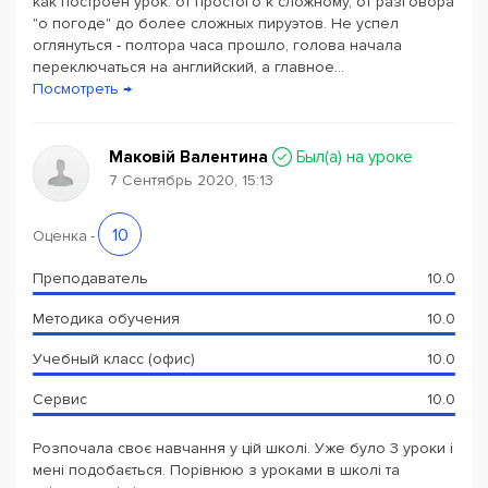
как построен урок: от простого к сложному, от разговора
"о погоде" до более сложных пируэтов. Не успел
оглянуться - полтора часа прошло, голова начала
переключаться на английский, а главное...
Посмотреть →
Маковій Валентина
Был(a) на уроке
7 Сентябрь 2020, 15:13
10
Оценка
-
Преподаватель
10.0
Методика обучения
10.0
Учебный класс (офис)
10.0
Сервис
10.0
Розпочала своє навчання у цій школі. Уже було 3 уроки і
мені подобається. Порівнюю з уроками в школі та