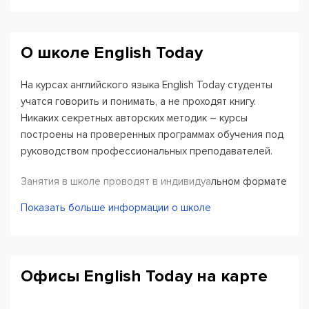
О школе English Today
На курсах английского языка English Today студенты
учатся говорить и понимать, а не проходят книгу.
Никаких секретных авторских методик – курсы
построены на проверенных программах обучения под
руководством профессиональных преподавателей.
Занятия в школе проводят в индивидуальном формате
или в группе не более 8 человек. Можно заниматься в
Показать больше информации о школе
офисе или онлайн. Курсы составлены по основным
уровням английского: от начального до продвинутого.
Формула успеха курсов
English
Today:
Офисы English Today на карте
Опытные педагоги, обеспечивающие онлайн-
поддержку по любому вопросу обучения;